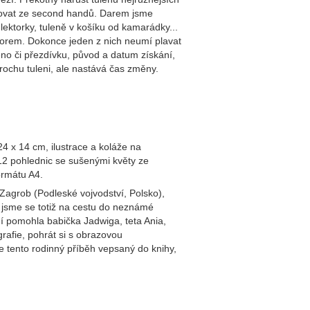
raňovat ze second handů. Darem jsme
 lektorky, tuleně v košíku od kamarádky...
ktorem. Dokonce jeden z nich neumí plavat
éno či přezdívku, původ a datum získání,
 trochu tuleni, ale nastává čas změny.
4 x 14 cm, ilustrace a koláže na
12 pohlednic se sušenými květy ze
ormátu A4.
Zagrob (Podleské vojvodství, Polsko),
i jsme se totiž na cestu do neznámé
ní pomohla babička Jadwiga, teta Ania,
rafie, pohrát si s obrazovou
tento rodinný příběh vepsaný do knihy,