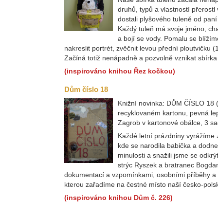
druhů, typů a vlastností přerost
dostali plyšového tuleně od paní 
Každý tuleň má svoje jméno, cha
a bojí se vody. Pomalu se blíží
nakreslit portrét, zvěčnit levou přední ploutvičku 
Začíná totiž nenápadně a pozvolně vznikat sbírka 
(inspirováno knihou Řez kočkou)
Dům číslo 18
Knižní novinka: DŮM ČÍSLO 18 (K
recyklovaném kartonu, pevná le
Zagrob v kartonové obálce, 3 sa
Každé letní prázdniny vyrážíme 
kde se narodila babička a dodnes
minulosti a snažili jsme se odk
strýc Ryszek a bratranec Bogdan
dokumentací a vzpomínkami, osobními příběhy a 
kterou zařadíme na čestné místo naší česko-polské
(inspirováno knihou Dům č. 226)