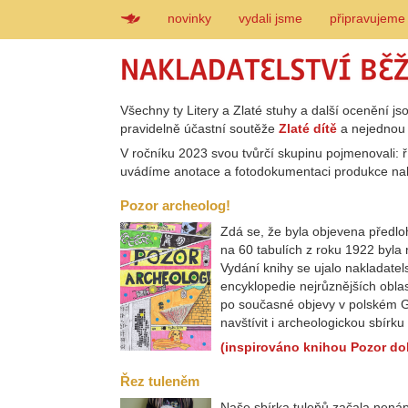
novinky
vydali jsme
připravujeme
Všechny ty Litery a Zlaté stuhy a další ocenění j
pravidelně účastní soutěže
Zlaté dítě
a nejednou j
V ročníku 2023 svou tvůrčí skupinu pojmenovali: 
uvádíme anotace a fotodokumentaci produkce nak
Pozor archeolog!
Zdá se, že byla objevena předlo
na 60 tabulích z roku 1922 byla
Vydání knihy se ujalo nakladate
encyklopedie nejrůznějších obla
po současné objevy v polském G
navštívit i archeologickou sbír
(inspirováno knihou Pozor dok
Řez tuleněm
Naše sbírka tuleňů začala nená