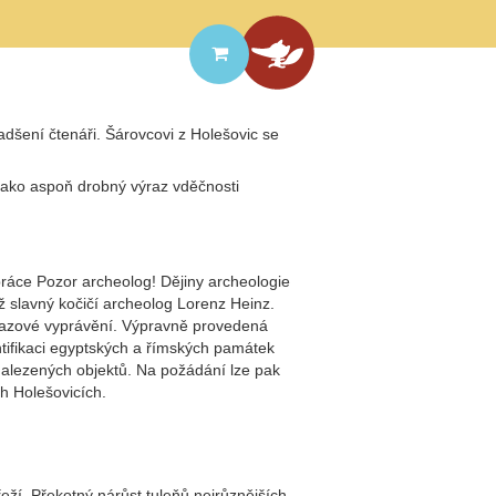
adšení čtenáři. Šárovcovi z Holešovic se
 jako aspoň drobný výraz vděčnosti
práce Pozor archeolog! Dějiny archeologie
ž slavný kočičí archeolog Lorenz Heinz.
brazové vyprávění. Výpravně provedená
ntifikaci egyptských a římských památek
alezených objektů. Na požádání lze pak
h Holešovicích.
í. Překotný nárůst tuleňů nejrůznějších