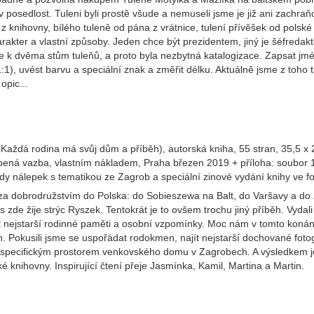
l v posedlost. Tuleni byli prostě všude a nemuseli jsme je již ani zach
z knihovny, bílého tuleně od pána z vrátnice, tulení přívěšek od polské
rakter a vlastní způsoby. Jeden chce být prezidentem, jiný je šéfreda
me k dvěma stům tuleňů, a proto byla nezbytná katalogizace. Zapsat jm
(1:1), uvést barvu a speciální znak a změřit délku. Aktuálně jsme z toho
opic...
aždá rodina má svůj dům a příběh), autorská kniha, 55 stran, 35,5 x 2
pená vazba, vlastním nákladem, Praha březen 2019 + příloha: soubor 
dy nálepek s tematikou ze Zagrob a speciální zinové vydání knihy ve f
za dobrodružstvím do Polska: do Sobieszewa na Balt, do Varšavy a do 
 zde žije strýc Ryszek. Tentokrát je to ovšem trochu jiný příběh. Vydal
rýt nejstarší rodinné paměti a osobní vzpomínky. Moc nám v tomto koná
. Pokusili jsme se uspořádat rodokmen, najít nejstarší dochované fotog
specifickým prostorem venkovského domu v Zagrobech. A výsledkem je 
 knihovny. Inspirující čtení přeje Jasmínka, Kamil, Martina a Martin.