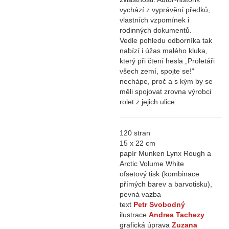
vychází z vyprávění předků,
vlastních vzpomínek i
rodinných dokumentů.
Vedle pohledu odborníka tak
nabízí i úžas malého kluka,
který při čtení hesla „Proletáři
všech zemí, spojte se!“
nechápe, proč a s kým by se
měli spojovat zrovna výrobci
rolet z jejich ulice.
120 stran
15 x 22 cm
papír Munken Lynx Rough a
Arctic Volume White
ofsetový tisk (kombinace
přímých barev a barvotisku),
pevná vazba
text
Petr Svobodný
ilustrace
Andrea Tachezy
grafická úprava
Zuzana