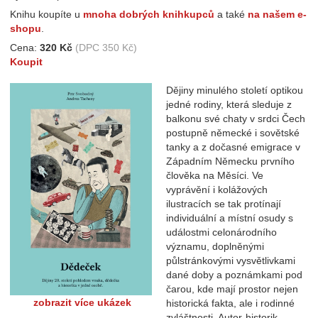
Knihu koupíte u
mnoha dobrých knihkupců
a také
na našem e-
shopu
.
Cena:
320
Kč
(DPC 350 Kč)
Koupit
Dějiny minulého století optikou
jedné rodiny, která sleduje z
balkonu své chaty v srdci Čech
postupně německé i sovětské
tanky a z dočasné emigrace v
Západním Německu prvního
člověka na Měsíci. Ve
vyprávění i kolážových
ilustracích se tak protínají
individuální a místní osudy s
událostmi celonárodního
významu, doplněnými
půlstránkovými vysvětlivkami
dané doby a poznámkami pod
čarou, kde mají prostor nejen
zobrazit více ukázek
historická fakta, ale i rodinné
zvláštnosti. Autor-historik