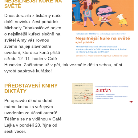
NEJSILNĚJŠÍ KUŘE NA
SVĚTĚ
Dnes dorazila z tiskárny naše
další novinka: šest pohádek
Michaely Tabakovičové nejen
o nejsilnější kuřecí slečně na
světě! A my vás rovnou
zveme na její slavnostní
uvedení, které se koná příští
středu 12. 11. hodin v Café
Husovka. Začínáme už v pět, tak vezměte děti s sebou, ať si
vyrobí papírové kuřátko!
PŘEDSTAVENÍ KNIHY
DIKTÁTY
Po opravdu dlouhé době
máme knihu i s veřejným
uvedením za účasti autorů!
Těšíme se na viděnou v Café
Lajka v pondělí 20. října od
šesti večer.