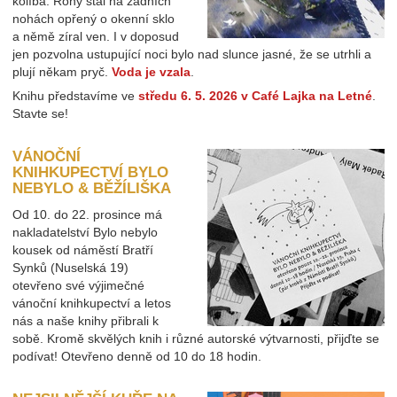
kolíbá. Rony stál na zadních
nohách opřený o okenní sklo
a němě zíral ven. I v doposud
jen pozvolna ustupující noci bylo nad slunce jasné, že se utrhli a
plují někam pryč.
Voda je vzala
.
Knihu představíme ve
středu 6. 5. 2026 v Café Lajka na Letné
.
Stavte se!
VÁNOČNÍ
KNIHKUPECTVÍ BYLO
NEBYLO & BĚŽÍLIŠKA
Od 10. do 22. prosince má
nakladatelství Bylo nebylo
kousek od náměstí Bratří
Synků (Nuselská 19)
otevřeno své výjimečné
vánoční knihkupectví a letos
nás a naše knihy přibrali k
sobě. Kromě skvělých knih i různé autorské výtvarnosti, přijďte se
podívat! Otevřeno denně od 10 do 18 hodin.