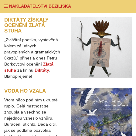
NAKLADATELSTVÍ BĚŽÍLIŠKA
DIKTÁTY ZÍSKALY
OCENĚNÍ ZLATÁ
STUHA
„Zvláštní poetika, vystavěná
kolem záludných
pravopisných a gramatických
úkazů,“ přinesla dnes Petru
Borkovcovi ocenění
Zlatá
stuha
za knihu
Diktáty
.
Blahopřejeme!
VODA HO VZALA
Vtom něco pod ním ukrutně
ruplo. Celá místnost se
zhoupla a všechno se
najednou vzneslo vzhůru.
Burácení utichlo. Děda cítil,
jak se podlaha pozvolna