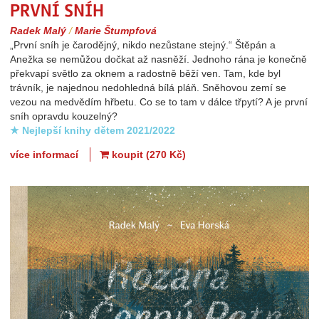
První sníh
Radek Malý
/
Marie Štumpfová
„První sníh je čarodějný, nikdo nezůstane stejný.“ Štěpán a
Anežka se nemůžou dočkat až nasněží. Jednoho rána je konečně
překvapí světlo za oknem a radostně běží ven. Tam, kde byl
trávník, je najednou nedohledná bílá pláň. Sněhovou zemí se
vezou na medvědím hřbetu. Co se to tam v dálce třpytí? A je první
sníh opravdu kouzelný?
★ Nejlepší knihy dětem 2021/2022
více informací
koupit (270 Kč)