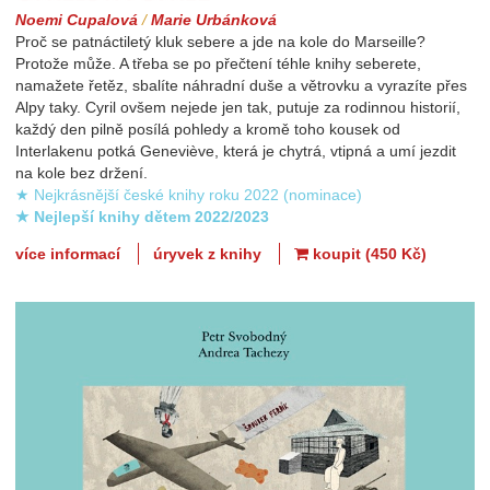
Noemi Cupalová
/
Marie Urbánková
Proč se patnáctiletý kluk sebere a jde na kole do Marseille?
Protože může. A třeba se po přečtení téhle knihy seberete,
namažete řetěz, sbalíte náhradní duše a větrovku a vyrazíte přes
Alpy taky. Cyril ovšem nejede jen tak, putuje za rodinnou historií,
každý den pilně posílá pohledy a kromě toho kousek od
Interlakenu potká Geneviève, která je chytrá, vtipná a umí jezdit
na kole bez držení.
★ Nejkrásnější české knihy roku 2022 (nominace)
★ Nejlepší knihy dětem 2022/2023
více informací
úryvek z knihy
koupit (450 Kč)