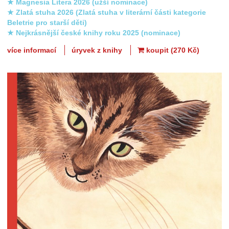
★ Magnesia Litera 2026 (užší nominace)
★ Zlatá stuha 2026 (Zlatá stuha v literární části kategorie
Beletrie pro starší děti)
★ Nejkrásnější české knihy roku 2025 (nominace)
více informací
úryvek z knihy
koupit (270 Kč)