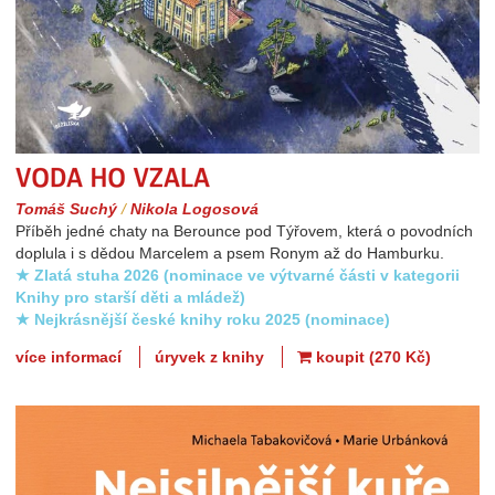
Voda ho vzala
Tomáš Suchý
/
Nikola Logosová
Příběh jedné chaty na Berounce pod Týřovem, která o povodních
doplula i s dědou Marcelem a psem Ronym až do Hamburku.
★ Zlatá stuha 2026 (nominace ve výtvarné části v kategorii
Knihy pro starší děti a mládež)
★ Nejkrásnější české knihy roku 2025 (nominace)
více informací
úryvek z knihy
koupit (270 Kč)