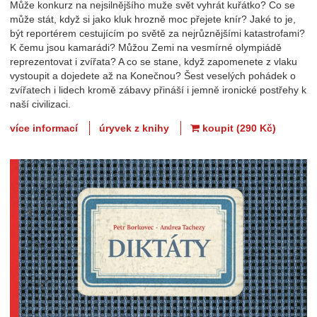
Může konkurz na nejsilnějšího muže svět vyhrát kuřátko? Co se
může stát, když si jako kluk hrozně moc přejete knír? Jaké to je,
být reportérem cestujícím po světě za nejrůznějšími katastrofami?
K čemu jsou kamarádi? Můžou Zemi na vesmírné olympiádě
reprezentovat i zvířata? A co se stane, když zapomenete z vlaku
vystoupit a dojedete až na Konečnou? Šest veselých pohádek o
zvířatech i lidech kromě zábavy přináší i jemně ironické postřehy k
naší civilizaci.
více informací
úryvek z knihy
koupit (290 Kč)