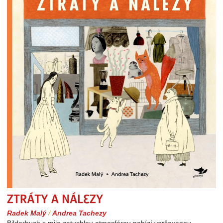
Ztráty a nálezy
Radek Malý
/
Andrea Tachezy