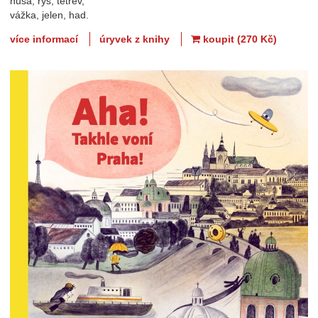
husa, rys, tetřev,
vážka, jelen, had.
více informací
úryvek z knihy
koupit (270 Kč)