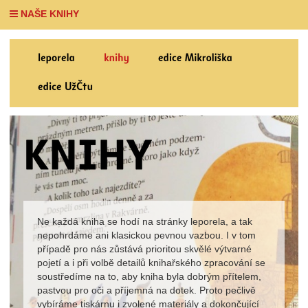
NAŠE KNIHY
Ne každá kniha se hodí na stránky leporela, a tak
nepohrdáme ani klasickou pevnou vazbou. I v tom
případě pro nás zůstává prioritou skvělé výtvarné
pojetí a i při volbě detailů knihařského zpracování se
soustředíme na to, aby kniha byla dobrým přítelem,
pastvou pro oči a příjemná na dotek. Proto pečlivě
vybíráme tiskárnu i zvolené materiály a dokončující