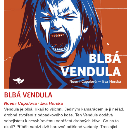
Blbá Vendula
Noemi Cupalová
/
Eva Horská
Vendula je blbá, říkají to všichni. Jediným kamarádem je jí neřád,
drobné stvoření z odpadkového koše. Ten Vendule dodává
sebejistotu k nevybíravému odrážení drobných křivd. Co na to
okolí? Příběh nabízí dvě barevně odlišené varianty: Trestající