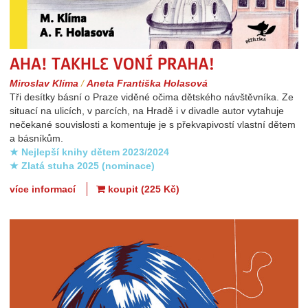
Aha! Takhle voní Praha!
Miroslav Klíma
/
Aneta Františka Holasová
Tři desítky básní o Praze viděné očima dětského návštěvníka. Ze
situací na ulicích, v parcích, na Hradě i v divadle autor vytahuje
nečekané souvislosti a komentuje je s překvapivostí vlastní dětem
a básníkům.
★ Nejlepší knihy dětem 2023/2024
★ Zlatá stuha 2025 (nominace)
více informací
koupit (225 Kč)