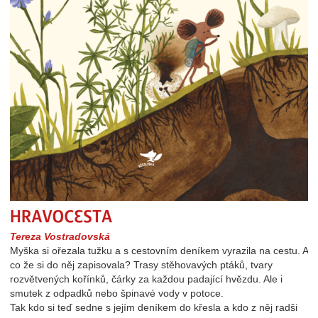
Hravocesta
Tereza Vostradovská
Myška si ořezala tužku a s cestovním deníkem vyrazila na cestu. A
co že si do něj zapisovala? Trasy stěhovavých ptáků, tvary
rozvětvených kořínků, čárky za každou padající hvězdu. Ale i
smutek z odpadků nebo špinavé vody v potoce.
Tak kdo si teď sedne s jejím deníkem do křesla a kdo z něj radši