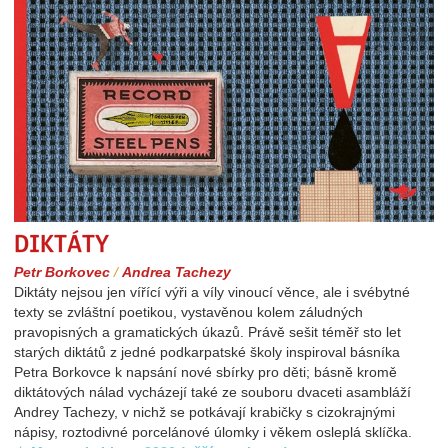
Diktáty
Petr Borkovec
/
Andrea Tachezy
Diktáty nejsou jen vířící výři a víly vinoucí věnce, ale i svébytné
texty se zvláštní poetikou, vystavěnou kolem záludných
pravopisných a gramatických úkazů. Právě sešit téměř sto let
starých diktátů z jedné podkarpatské školy inspiroval básníka
Petra Borkovce k napsání nové sbírky pro děti; básně kromě
diktátových nálad vycházejí také ze souboru dvaceti asambláží
Andrey Tachezy, v nichž se potkávají krabičky s cizokrajnými
nápisy, roztodivné porcelánové úlomky i věkem osleplá sklíčka.