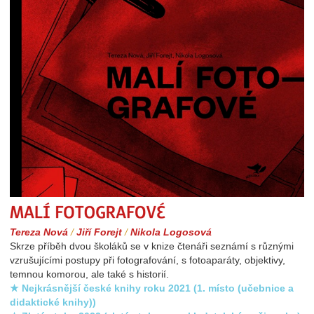
Malí fotografové
Tereza Nová
/
Jiří Forejt
/
Nikola Logosová
Skrze příběh dvou školáků se v knize čtenáři seznámí s různými
vzrušujícími postupy při fotografování, s fotoaparáty, objektivy,
temnou komorou, ale také s historií.
★ Nejkrásnější české knihy roku 2021 (1. místo (učebnice a
didaktické knihy))