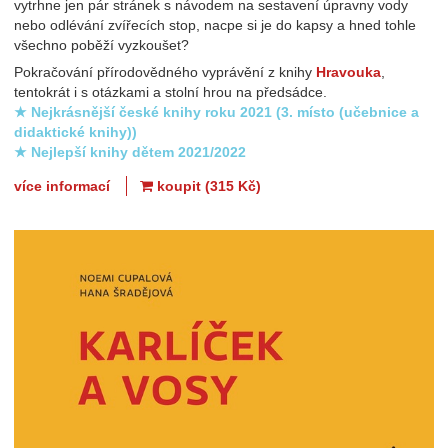
vytrhne jen pár stránek s návodem na sestavení úpravny vody
nebo odlévání zvířecích stop, nacpe si je do kapsy a hned tohle
všechno poběží vyzkoušet?
Pokračování přírodovědného vyprávění z knihy
Hravouka
,
tentokrát i s otázkami a stolní hrou na předsádce.
★ Nejkrásnější české knihy roku 2021 (3. místo (učebnice a
didaktické knihy))
★ Nejlepší knihy dětem 2021/2022
více informací
koupit (315 Kč)