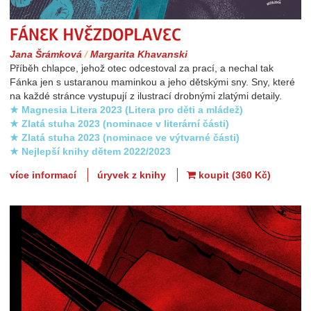
Fánek hvězdoplavec
Jana Šrámková
/
Margarita Khavanski
Příběh chlapce, jehož otec odcestoval za prací, a nechal tak
Fánka jen s ustaranou maminkou a jeho dětskými sny. Sny, které
na každé stránce vystupují z ilustrací drobnými zlatými detaily.
★ Magnesia Litera 2023 (Litera pro děti a mládež)
★ Zlatá stuha 2023 (nominace v literární části)
★ Zlatá stuha 2023 (nominace ve výtvarné části)
★ Nejlepší knihy dětem 2022/2023
více informací
úryvek z knihy
koupit (360 Kč)