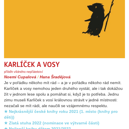
Karlíček a vosy
příběh vlídného nepřátelství
Noemi Cupalová
/
Hana Šradějová
Je v pořádku někoho mít rád – a je v pořádku někoho rád nemít.
Karlíček a vosy nemohou jeden druhého vystát, ale i tak dokážou
žít v jednom lese spolu a pomáhat si, když je to potřeba. Jednu
zimu museli Karlíček s vosí královnou strávit v jedné místnosti:
nezačali se mít rádi, ale naučili se vzájemnému respektu.
★ Nejkrásnější české knihy roku 2021 (1. místo (knihy pro
děti))
★ Zlatá stuha 2022 (nominace ve výtvarné části)
★ Nejlepší knihy dětem 2021/2022