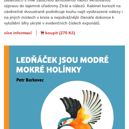
Bilderbuch s mile zatuchlou atmosférou nabízí veršovanou
výpravu do tajemné úřadovny Ztrát a nálezů. Kabinet kuriozit na
závěrečné dvoustraně podněcuje touhu najít vyobrazené nálezy i
na jiných místech v knize a nejodvážnější čtenáře dokonce k
vyluštění šifry ukryté v evidenčních číslech exponátů.
více informací
koupit (270 Kč)