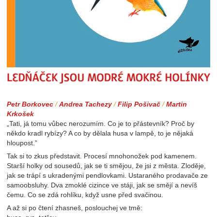
Ledňáček jsou modré mokré holínky
Petr Borkovec
/
Andrea Tachezy
/
Filip Pošivač
/
Martin
Krkošek
„Tati, já tomu vůbec nerozumím. Co je to přástevník? Proč by
někdo kradl rybízy? A co by dělala husa v lampě, to je nějaká
hloupost.”
Tak si to zkus představit. Procesí mnohonožek pod kamenem.
Starší holky od sousedů, jak se ti smějou, že jsi z města. Zloděje,
jak se trápí s ukradenými pendlovkami. Ustaraného prodavače ze
samoobsluhy. Dva zmoklé cizince ve stáji, jak se smějí a nevíš
čemu. Co se zdá rohlíku, když usne před svačinou.
A až si po čtení zhasneš, poslouchej ve tmě: