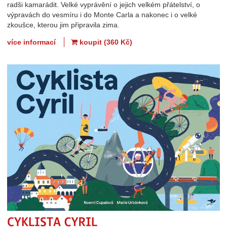
radši kamarádit. Velké vyprávění o jejich velkém přátelství, o
výpravách do vesmíru i do Monte Carla a nakonec i o velké
zkoušce, kterou jim připravila zima.
více informací
koupit (360 Kč)
Cyklista Cyril