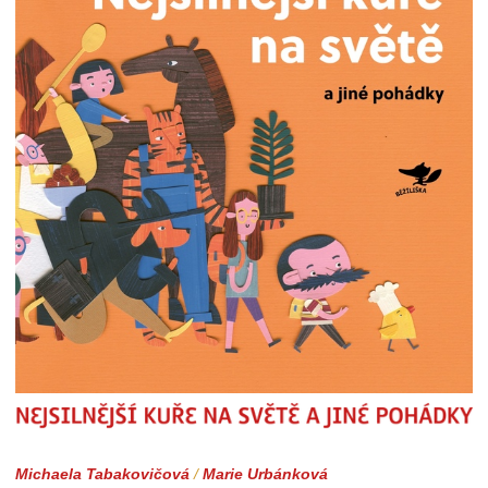
Nejsilnější kuře na světě a jiné pohádky
Michaela Tabakovičová
/
Marie Urbánková