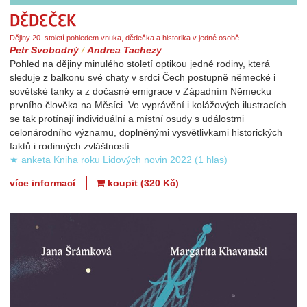
Dědeček
Dějiny 20. století pohledem vnuka, dědečka a historika v jedné osobě.
Petr Svobodný
/
Andrea Tachezy
Pohled na dějiny minulého století optikou jedné rodiny, která
sleduje z balkonu své chaty v srdci Čech postupně německé i
sovětské tanky a z dočasné emigrace v Západním Německu
prvního člověka na Měsíci. Ve vyprávění i kolážových ilustracích
se tak protínají individuální a místní osudy s událostmi
celonárodního významu, doplněnými vysvětlivkami historických
faktů i rodinných zvláštností.
★ anketa Kniha roku Lidových novin 2022 (1 hlas)
více informací
koupit (320 Kč)