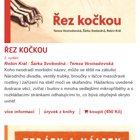
Řez kočkou
2. vydání
Robin Král
/
Šárka Svobodná
/
Tereza Vostradovská
Koho neodradí morbidní název, může se těšit na zákulisí
Národního divadla, ventily trubky, broučky v láčce masožravé
rostliny i zařízení na sběř moči ve skafandru. Hádankou uvedené
ilustrace věcí, zvířat i budov s mnoha vedlejšími mikropříběhy a s
rozkládacími stránkami odhalujícími to, co bývá obyčejně skryto
uvnitř.
více informací
úryvek z knihy
koupit (450 Kč)