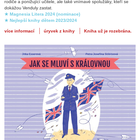
rodiče a ponižující učitele, ale také vnímavé spolužáky, kteří se
dokážou Venduly zastat.
★ Magnesia Litera 2024 (nominace)
★ Nejlepší knihy dětem 2023/2024
více informací
úryvek z knihy
Kniha už je rozebrána.