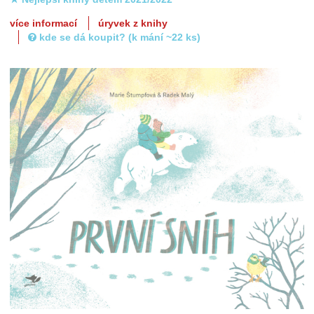
více informací
úryvek z knihy
kde se dá koupit? (k mání ~22 ks)