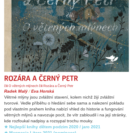
Rozára a Černý Petr
čili O větrných mlýnech čili Rozára a Černý Petr
Radek Malý
/
Eva Horská
Větrné mlýny jsou zvláštní stavení, kolem nichž žijí zvláštní
tvorové. Vedle příběhu o hledání sebe sama a nalezení pokladu
pod vlastním prahem kniha nabízí vhled do historie a fungování
větrných mlýnů a navozuje pocit, že vítr zabloudil i na její stránky,
kde rozfoukal nadpisy a rozsypal trochu mouky.
★ Nejlepší knihy dětem podzim 2020 / jaro 2021
★ Magnesia Litera 2021 (nominace)