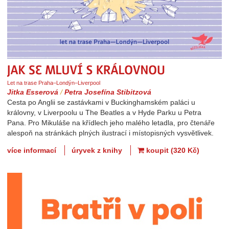
Jak se mluví s královnou
Let na trase Praha–Londýn–Liverpool
Jitka Esserová
/
Petra Josefína Stibitzová
Cesta po Anglii se zastávkami v Buckinghamském paláci u
královny, v Liverpoolu u The Beatles a v Hyde Parku u Petra
Pana. Pro Mikuláše na křídlech jeho malého letadla, pro čtenáře
alespoň na stránkách plných ilustrací i místopisných vysvětlivek.
více informací
úryvek z knihy
koupit (320 Kč)