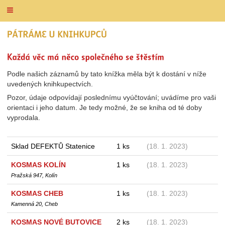
Podle našich záznamů by tato knížka měla být k dostání v níže
uvedených knihkupectvích.
Pozor, údaje odpovídají poslednímu vyúčtování; uvádíme pro vaši
orientaci i jeho datum. Je tedy možné, že se kniha od té doby
vyprodala.
Sklad DEFEKTŮ Statenice
1 ks
(18. 1. 2023)
KOSMAS KOLÍN
1 ks
(18. 1. 2023)
Pražská 947, Kolín
KOSMAS CHEB
1 ks
(18. 1. 2023)
Kamenná 20, Cheb
KOSMAS NOVÉ BUTOVICE
2 ks
(18. 1. 2023)