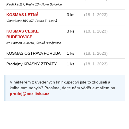
Radlická 117, Praha 13 - Nové Butovice
KOSMAS LETNÁ
3 ks
(18. 1. 2023)
Veverkova 16/1407, Praha 7 - Letná
KOSMAS ČESKÉ
3 ks
(18. 1. 2023)
BUDĚJOVICE
Na Sadech 2036/18, České Budějovice
KOSMAS OSTRAVA PORUBA
1 ks
(18. 1. 2023)
Prodejny KRÁSNÝ ZTRÁTY
1 ks
(18. 1. 2023)
V některém z uvedených knihkupectví jste to zkoušeli a
kniha tam nebyla? Prosíme, dejte nám vědět e-mailem na
prodej@beziliska.cz
.