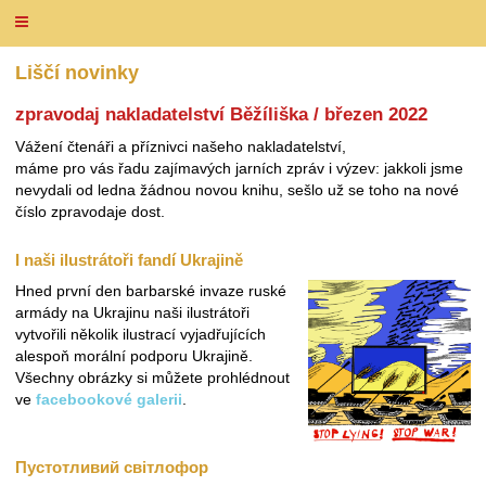
Liščí novinky
zpravodaj nakladatelství Běžíliška / březen 2022
Vážení čtenáři a příznivci našeho nakladatelství,
máme pro vás řadu zajímavých jarních zpráv i výzev: jakkoli jsme
nevydali od ledna žádnou novou knihu, sešlo už se toho na nové
číslo zpravodaje dost.
I naši ilustrátoři fandí Ukrajině
Hned první den barbarské invaze ruské
armády na Ukrajinu naši ilustrátoři
vytvořili několik ilustrací vyjadřujících
alespoň morální podporu Ukrajině.
Všechny obrázky si můžete prohlédnout
ve
facebookové galerii
.
Пустотливий світлофор