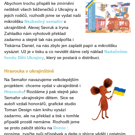
Abychom trochu přispěli ke zmírnění
neštěstí všech běženečků z Ukrajiny a
jejich rodičů, rozhodli jsme se vydat naši
mikrolišku
Nezbedný semafor
v
ukrajinštině. Alexej Sevruk a Iryna
Zahladko nám vyhotovili překlad
zadarmo a stejně tak nás podpořila i
Tiskárna Daniel, na nás zbylo jen zaplatit papír a mikrolišku
vysázet. Už je v tisku a co nevidět dáme celý náklad
Nadačnímu
fondu Děti Ukrajiny
, který se postará o distribuci.
Hravouka v ukrajinštině
Na Semafor navazujeme velkolepějším
projektem: chceme vydat v ukrajinštině i
Hravouku
! Rozdáme ji pak stejně jako
Semafor ukrajinským dětem. Sice se
autoři vzdali honorářů, grafické studio
Toman Design nám knihu vysází
zadarmo, ale na překlad a tisk v tomhle
případě prostě nemáme. Rozhodli jsme
se proto založit sbírku na
Donio
:
prosíme, zvažte svůj příspěvek a dejte o sbírce vědět i ostatním.