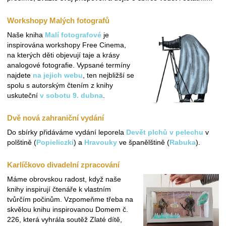
Workshopy Malých fotografů
Naše kniha
Malí fotografové
je
inspirována workshopy Free Cinema,
na kterých děti objevují taje a krásy
analogové fotografie. Vypsané termíny
najdete
na jejich webu
, ten nejbližší se
spolu s autorským čtením z knihy
uskuteční
v sobotu 9. dubna
.
Dvě nová zahraniční vydání
Do sbírky přidáváme vydání leporela
Devět plchů v pelechu
v
polštině (
Popieliczki
) a
Hravouky
ve španělštině (
Rabuka
).
Karlíčkovo divadelní zpracování
Máme obrovskou radost, když naše
knihy inspirují čtenáře k vlastním
tvůrčím počinům. Vzpomeňme třeba na
skvělou knihu inspirovanou Domem č.
226, která vyhrála soutěž Zlaté dítě,