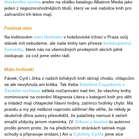
literárního centra
anebo na obálku katalogu Albatros Media jako
jeden z nejpozoruhodnějších titulů, který ve své nabídce knih pro
zahraniční trh letos mají.
Festival mini
Na květnovém
mini festivalu
v holešovické tržnici v Praze svůj
stánek mít nebudeme, ale naše knihy tam přiveze
knihkupectví
2veverky
, které nás na všemožných prodejních akcích pilně
zastupuje, za což jsme velmi rádi.
Málo hrdinek!
Fánek, Cyril i Jirka z našich loňských knih sbírají chválu, chlapcům
se ale nevyhnula ani kritika. Tak třeba
Kateřina Čopjaková v
Českém rozhlase
sdílela rozčarování nad tím, že všechny knihy
nominované na ocenění Magnesia Litera v kategorii knih pro děti
a mládež mají chlapecké hlavní hrdiny, zatímco hrdinky chybí. Má
pravdu a my její nelibost naprosto sdílíme! Ale věřte, že někdy je
skutečně dřina autory přesvědčit, že palačinky nemusí k večeři
smažit vždycky jenom maminka. (V
Jirkovi v kostce
to autorovi
prošlo jenom proto, že na předchozích stránkách tatínek myje
schody a připravuje snídani.) Ani u
Cyklisty Cyrila
jsme sice