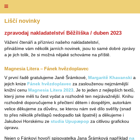
Liščí novinky
zpravodaj nakladatelství Běžíliška / duben 2023
Vážení čtenáři a příznivci našeho nakladatelství,
přinášíme vám několik jarních novinek, jsou to samé dobré zprávy
a je jich tolik, že si možná nějaké schováme na příště.
Magnesia Litera – Fánek hvězdoplavec
V první řadě gratulujeme Janě Šrámkové,
Margaritě Khavanski
a
jejich knize
Fánek hvězdoplavec
za zaslouženou nejznámější
knižní cenu
Magnesia Litera 2023
. Je to jeden z nejlepších textů,
který jsme měli tu čest vydat a rozhodně ten nejzávažnější. Knihu
rozhodně doporučujeme k přečtení dětem i dospělým, autorkám
velice děkujeme za důvěru, se kterou nám své dílo svěřily (snad
to přes několik přešlapů nedopadlo tak špatně) a děkujeme i
Jakubovi Horskému ze
studia Upupæpop
za citlivou grafickou
úpravu.
Nejen o Fánkovi hovoří spisovatelka Jana Šrámková například
na