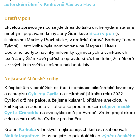
autorském čtení v Knihovně Václava Havla
.
Bratři v poli
Skvělou zprávou je i to, že jde dnes do tisku druhé vydání starší a
mnohými poptávané knihy Jany Šrámkové
Bratři v poli
(s
ilustracemi Markéty Prachatické, v grafické úpravě Barbory Toman
Tylové). I tato kniha byla nominována na Magnesii Literu.
Doufáme, že tyto novinky milovníky výjimečných a vynikajících
textů Jany Šrámkové potěší a opravdu si vážíme toho, že některé
ze svých knih svěřila našemu nakladatelství.
Nejkrásnější české knihy
K úspěchům v soutěžích se řadí i nominace silničkářské lovestory
a cestopisu
Cyklisty Cyrila
na nejkrásnější knihu roku 2022.
Cyrilovi držíme palce, a že jsme kulantní, přidáme anekdotu: v
knihkupectví Jednota v Táboře se před měsícem
objevil medik
Cyril z Grenoblu
na své cyklocestě po Evropě. Zatím projel skoro
celou cestu našeho Cyrila v protisměru.
Kromě
Karlíčka
v loňských nejkrásnějších knihách zabodovali
Malí fotografové
: letos na jaře to pak dotáhli do
výběru českého