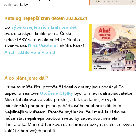
stihnou taky.
Katalog nejlepší knih dětem 2023/2024
Do
výběru nejlepších knih pro děti
Svazu českých knihkupců a České
sekce IBBY se dostalo nelehké čtení o
šikanované
Blbé Vendule
i sbírka básní
Aha! Takhle voní Praha!
A co plánujeme dál?
Už se to může říct, protože žádosti o granty jsou podány! Po
úspěchu sešitové
Otočené Otylky
bychom rádi dali spisovatelce
Míše Tabakovičové větší prostor, a tak doufáme, že vyjde
ministerská podpora jejího pohádkového souboru s titulním
Nejsilnějším kuřetem. Protože myšlenka, že i malé kuřátko se
může stát nejsilnější osobou světa, by zapadnout neměla.
Ilustrátorka Marie Urbánková už si brousí nůžky na další ze svých
koláží z barevných papírů!