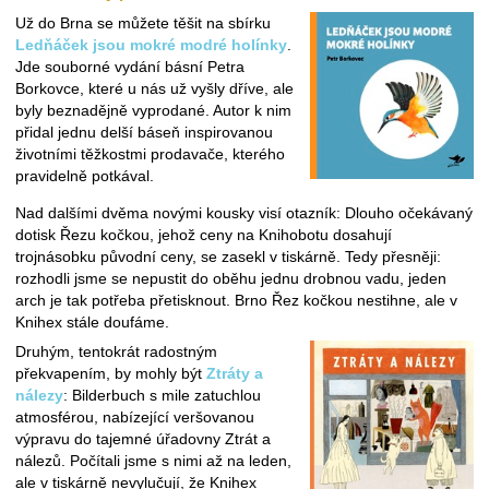
Už do Brna se můžete těšit na sbírku
Ledňáček jsou mokré modré holínky
.
Jde souborné vydání básní Petra
Borkovce, které u nás už vyšly dříve, ale
byly beznadějně vyprodané. Autor k nim
přidal jednu delší báseň inspirovanou
životními těžkostmi prodavače, kterého
pravidelně potkával.
Nad dalšími dvěma novými kousky visí otazník: Dlouho očekávaný
dotisk Řezu kočkou, jehož ceny na Knihobotu dosahují
trojnásobku původní ceny, se zasekl v tiskárně. Tedy přesněji:
rozhodli jsme se nepustit do oběhu jednu drobnou vadu, jeden
arch je tak potřeba přetisknout. Brno Řez kočkou nestihne, ale v
Knihex stále doufáme.
Druhým, tentokrát radostným
překvapením, by mohly být
Ztráty a
nálezy
: Bilderbuch s mile zatuchlou
atmosférou, nabízející veršovanou
výpravu do tajemné úřadovny Ztrát a
nálezů. Počítali jsme s nimi až na leden,
ale v tiskárně nevylučují, že Knihex