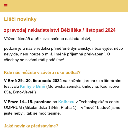
Liščí novinky
zpravodaj nakladatelství Běžíliška / listopad 2024
Vážení čtenáři a příznivci našeho nakladatelství,
podzim je u nás v redakci přiměřeně dynamický, něco vyjde, něco
nevyjde, není nouze o milá i méně příjemná překvapení. O
všechny se s vámi rádi podělíme!
Kde nás můžete v závěru roku potkat?
V Brně 29.–30. listopadu 2024
na knižním jarmarku a literárním
festivalu
Knihy v Brně
(Moravská zemská knihovna, Kounicova
65a, Brno-Veveří)
V Praze 14.–15. prosince
na
Knihexu
v Technologickém centru
UMPRUM (Mikulandská 134/5, Praha 1) – v “nové” budově jsme
ještě nebyli, tak se moc těšíme.
Jaké novinky představíme?