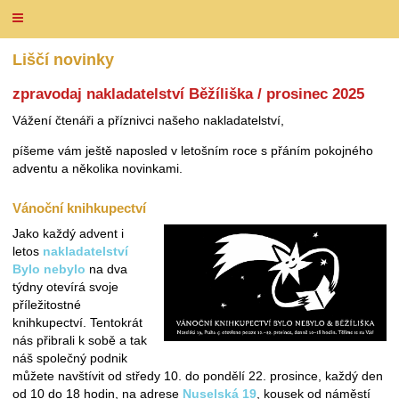
Liščí novinky
zpravodaj nakladatelství Běžíliška / prosinec 2025
Vážení čtenáři a příznivci našeho nakladatelství,
píšeme vám ještě naposled v letošním roce s přáním pokojného
adventu a několika novinkami.
Vánoční knihkupectví
Jako každý advent i
letos
nakladatelství
Bylo nebylo
na dva
týdny otevírá svoje
příležitostné
knihkupectví. Tentokrát
nás přibrali k sobě a tak
náš společný podnik
můžete navštívit od středy 10. do pondělí 22. prosince, každý den
od 10 do 18 hodin, na adrese
Nuselská 19
, kousek od náměstí