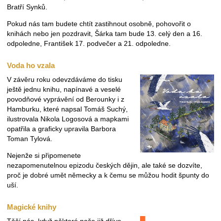
Bratří Synků.
Pokud nás tam budete chtít zastihnout osobně, pohovořit o
knihách nebo jen pozdravit, Šárka tam bude 13. celý den a 16.
odpoledne, František 17. podvečer a 21. odpoledne.
Voda ho vzala
V závěru roku odevzdáváme do tisku
ještě jednu knihu, napínavé a veselé
povodňové vyprávění od Berounky i z
Hamburku, které napsal Tomáš Suchý,
ilustrovala Nikola Logosová a mapkami
opatřila a graficky upravila Barbora
Toman Tylová.
Nejenže si připomenete
nezapomenutelnou epizodu českých dějin, ale také se dozvíte,
proč je dobré umět německy a k čemu se můžou hodit špunty do
uší.
Magické knihy