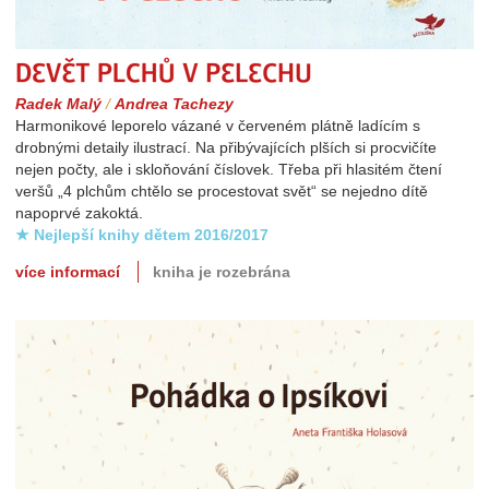
Devět plchů v pelechu
Radek Malý
/
Andrea Tachezy
Harmonikové leporelo vázané v červeném plátně ladícím s
drobnými detaily ilustrací. Na přibývajících plších si procvičíte
nejen počty, ale i skloňování číslovek. Třeba při hlasitém čtení
veršů „4 plchům chtělo se procestovat svět“ se nejedno dítě
napoprvé zakoktá.
★ Nejlepší knihy dětem 2016/2017
více informací
kniha je rozebrána