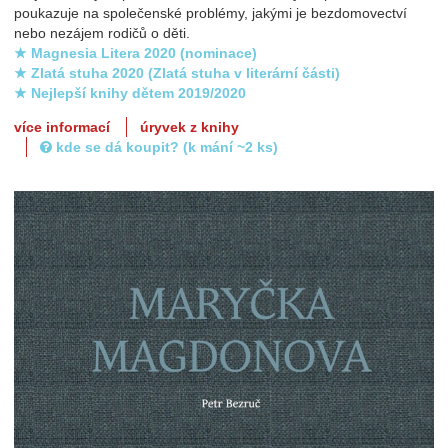
poukazuje na společenské problémy, jakými je bezdomovectví
nebo nezájem rodičů o děti.
★ Magnesia Litera 2020 (nominace)
★ Zlatá stuha 2020 (Zlatá stuha v literární části)
★ Nejlepší knihy dětem 2019/2020
více informací
úryvek z knihy
kde se dá koupit? (k mání ~2 ks)