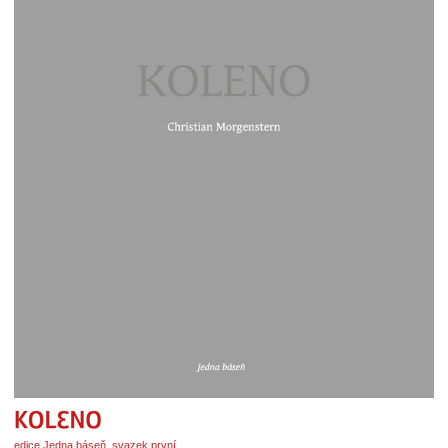
Koleno
edice Jedna báseň, svazek první