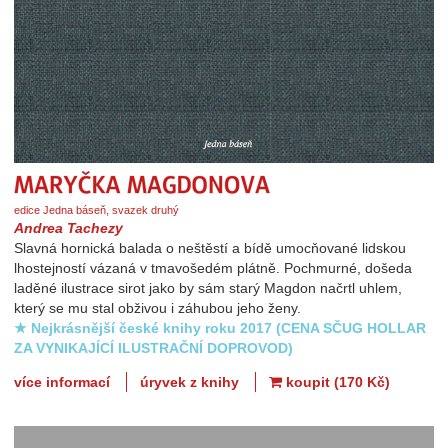
Maryčka Magdonova
edice Jedna báseň, svazek druhý
Andrea Tachezy
Slavná hornická balada o neštěstí a bídě umocňované lidskou
lhostejností vázaná v tmavošedém plátně. Pochmurné, došeda
laděné ilustrace sirot jako by sám starý Magdon načrtl uhlem,
který se mu stal obživou i záhubou jeho ženy.
★ Nejkrásnější české knihy roku 2017 (CENA SČUG HOLLAR
ZA VYNIKAJÍCÍ ILUSTRAČNÍ DOPROVOD)
více informací
úryvek z knihy
koupit (170 Kč)