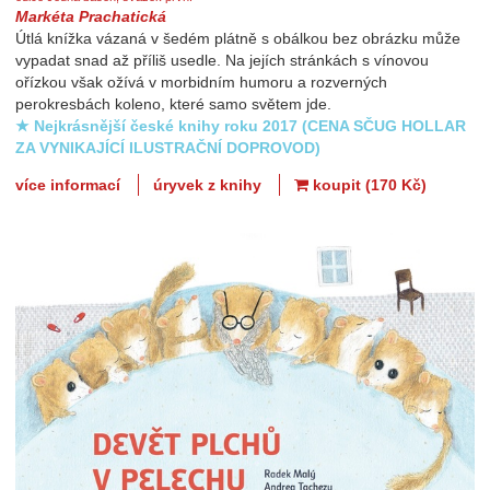
Markéta Prachatická
Útlá knížka vázaná v šedém plátně s obálkou bez obrázku může
vypadat snad až příliš usedle. Na jejích stránkách s vínovou
ořízkou však ožívá v morbidním humoru a rozverných
perokresbách koleno, které samo světem jde.
★ Nejkrásnější české knihy roku 2017 (CENA SČUG HOLLAR
ZA VYNIKAJÍCÍ ILUSTRAČNÍ DOPROVOD)
více informací
úryvek z knihy
koupit (170 Kč)