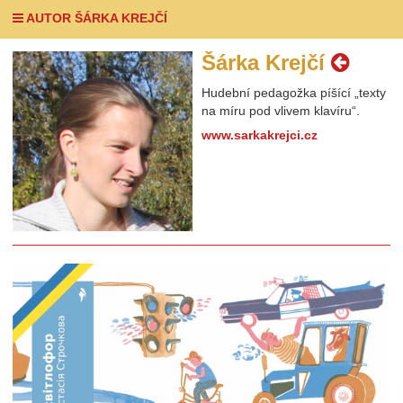
AUTOR ŠÁRKA KREJČÍ
Šárka Krejčí
Hudební pedagožka píšící „texty
na míru pod vlivem klavíru“.
www.sarkakrejci.cz