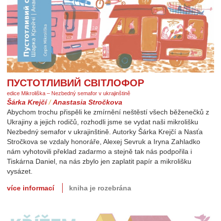
ПУСТОТЛИВИЙ СВІТЛОФОР
Пустотливий світлофор
edice Mikroliška – Nezbedný semafor v ukrajinštině
Šárka Krejčí
/
Anastasia Stročkova
Abychom trochu přispěli ke zmírnění neštěstí všech běženečků z
Ukrajiny a jejich rodičů, rozhodli jsme se vydat naši mikrolišku
Nezbedný semafor v ukrajinštině. Autorky Šárka Krejčí a Nasťa
Stročkova se vzdaly honoráře, Alexej Sevruk a Iryna Zahladko
nám vyhotovili překlad zadarmo a stejně tak nás podpořila i
Tiskárna Daniel, na nás zbylo jen zaplatit papír a mikrolišku
vysázet.
více informací
kniha je rozebrána