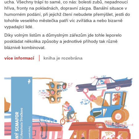
ucha. Všechny trápí to samé, co nás: bolesti zubů, nepadnoucí
hříva, fronty na pokladnách, dopravní zácpa. Banální situace v
humorném podání, při jejichž čtení nebudete přemýšlet, jestli do
tohohle veselého městečka patří víc zvířátka a nebo bizarně
vypadající lidé.
Díky volným listům a důmyslným zářezům jde tohle leporelo
poskládat několika způsoby a jednotlivé příhody tak různě
bláznivě kombinovat.
více informací
kniha je rozebrána