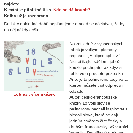
najdete.
K mání je přibližně 6 ks.
Kde se dá koupit?
Kniha už je rozebrána.
Dotisk v dohledné době neplánujeme a nedá se očekávat, že by
na něj někdy došlo.
Na zdi jedné z vysočanských
fabrik je velkými písmeny
napsáno: „V elipse spí lev.“
Nicneříkající sdělení, jehož
kouzlo pochopíte, až když si
tuhle větu přečtete pozpátku.
Ano, je to palindrom, tedy věta,
kterou můžete číst odpředu i
odzadu.
zobrazit více ukázek
Autoři česko-francouzské
knížky 18 vols slov se
palindromy nechali inspirovat a
hledali slova, která se dají
jedním směrem číst česky a
druhým francouzsky. Výtvarníci
Veronika Doutlíková a Vincent