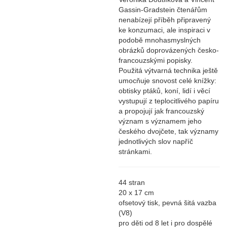
Gassin-Gradstein čtenářům
nenabízejí příběh připravený
ke konzumaci, ale inspiraci v
podobě mnohasmyslných
obrázků doprovázených česko-
francouzskými popisky.
Použitá výtvarná technika ještě
umocňuje snovost celé knížky:
obtisky ptáků, koní, lidí i věcí
vystupují z teplocitlivého papíru
a propojují jak francouzský
význam s významem jeho
českého dvojčete, tak významy
jednotlivých slov napříč
stránkami.
44 stran
20 x 17 cm
ofsetový tisk, pevná šitá vazba
(V8)
pro děti od 8 let i pro dospělé