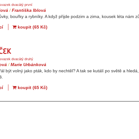
 svazek dvacátý první
lová
/
Františka Iblová
ůvky, bouřky a rybníky. A když přijde podzim a zima, kousek léta nám 
cí
koupit (65 Kč)
Knoflíček
, svazek dvacátý druhý
ková
/
Marie Urbánková
řál být volný jako pták, kdo by nechtěl? A tak se kutálí po světě a hledá
ě.
cí
koupit (65 Kč)