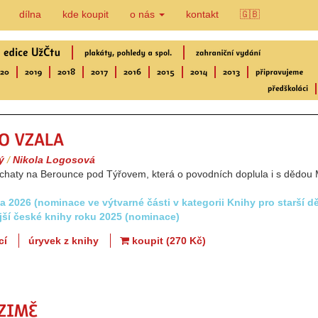
dílna
kde koupit
o nás
kontakt
🇬🇧
Voda ho vzala
ý
/
Nikola Logosová
 chaty na Berounce pod Týřovem, která o povodních doplula i s dědo
a 2026 (nominace ve výtvarné části v kategorii Knihy pro starší dě
jší české knihy roku 2025 (nominace)
cí
úryvek z knihy
koupit (270 Kč)
Léto v zimě