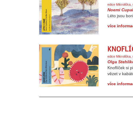
edice Mikroliška,
Noemi Cupa
Léto jsou bor
více informa
edice Mikroliška
Olga Stehlí
Knoflíček si p
vězet v kabát
více informa