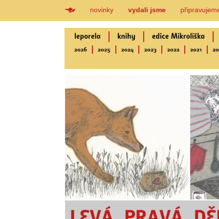
novinky
vydali jsme
připravujem