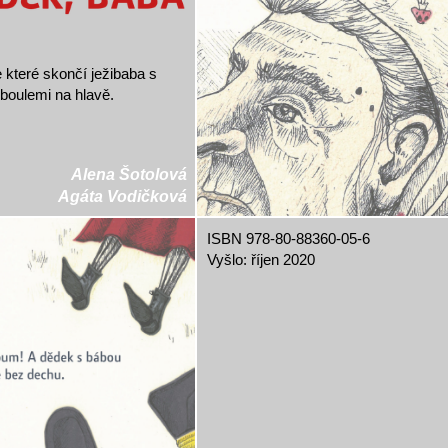
 které skončí ježibaba s
boulemi na hlavě.
Alena Šotolová
Agáta Vodičková
ISBN 978-80-88360-05-6
Vyšlo: říjen 2020