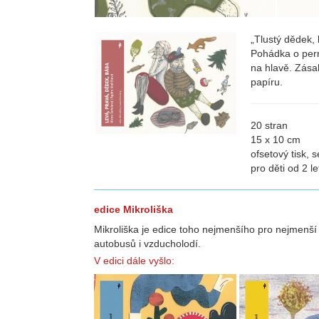
„Tlustý dědek, 
Pohádka o pern
na hlavě. Zásah
papíru.
20 stran
15 x 10 cm
ofsetový tisk, 
pro děti od 2 le
edice Mikroliška
Mikroliška je edice toho nejmenšího pro nejmenší 
autobusů i vzducholodí.
V edici dále vyšlo: