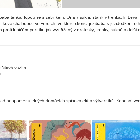
bába tenká, lopotí se s žebříkem. Ona v sukni, stařík v trenkách. Levá,
íkové chaloupce ve verších, ve které skončí ježibaba s ježidědkem o
 proti lupičům perníku jak vystřižený z grotesky, trenky, sukně a další 
sešitová vazba
t
od neopomenutelných domácích spisovatelů a výtvarníků. Kapesní vydá