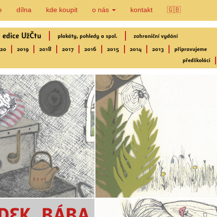
e
dílna
kde koupit
o nás
kontakt
🇬🇧